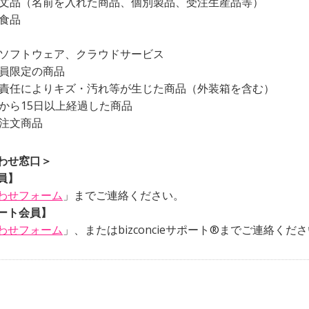
別注文品（名前を入れた商品、個別製品、受注生産品等）
・食品
てのソフトウェア、クラウドサービス
会員限定の商品
員の責任によりキズ・汚れ等が生じた商品（外装箱を含む）
日から15日以上経過した商品
の注文商品
わせ窓口＞
員】
わせフォーム
」までご連絡ください。
ート会員】
わせフォーム
」、またはbizconcieサポート®までご連絡くだ