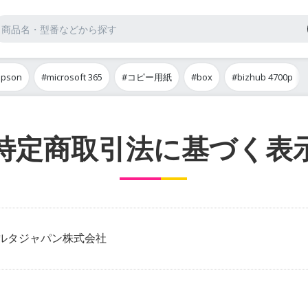
epson
#microsoft 365
#コピー用紙
#box
#bizhub 4700p
特定商取引法に基づく表
ルタジャパン株式会社