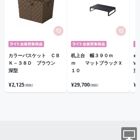
カラーバスケット ＣＢ
机上台 幅３９０ｍ
e
Ｋ－３８Ｄ ブラウン
ｍ マットブラックＸ
W1
深型
１０
注
¥
2,125
¥
29,700
¥
7
(税抜)
(税抜)