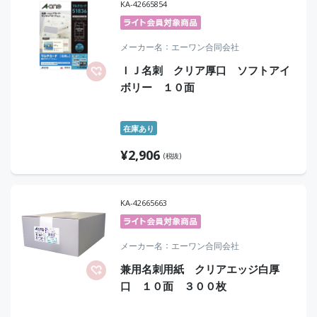
KA-42665854
メーカー名
エーワン合同会社
ＩＪ名刺 クリア厚口 ソフトアイ
ボリー １０面
在庫あり
¥
2,906
(税抜)
KA-42665663
メーカー名
エーワン合同会社
兼用名刺用紙 クリアエッジ白厚
口 １０面 ３００枚