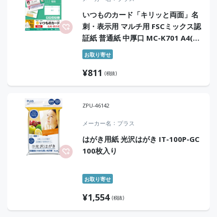
いつものカード「キリッと両面」名
刺・表示用 マルチ用 FSCミックス認
証紙 普通紙 中厚口 MC-K701 A4(10
シート)
お取り寄せ
¥
811
(税抜)
ZPU-46142
メーカー名
プラス
はがき用紙 光沢はがき IT-100P-GC
100枚入り
お取り寄せ
¥
1,554
(税抜)