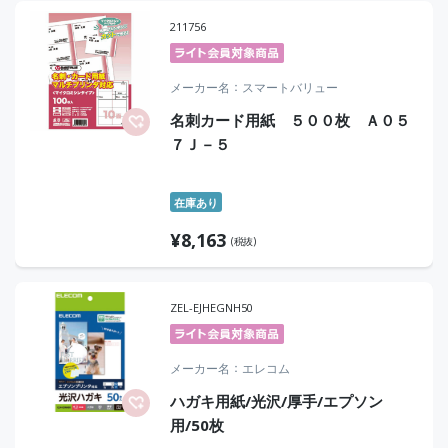
211756
メーカー名
スマートバリュー
名刺カード用紙 ５００枚 Ａ０５
７Ｊ－５
在庫あり
¥
8,163
(税抜)
ZEL-EJHEGNH50
メーカー名
エレコム
ハガキ用紙/光沢/厚手/エプソン
用/50枚