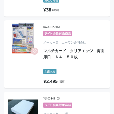
お取り寄せ
¥
38
(税抜)
KA-41027363
メーカー名
エーワン合同会社
マルチカード クリアエッジ 両面
厚口 Ａ４ ５０枚
在庫あり
¥
2,495
(税抜)
YS-00141103
メーカー名
山櫻