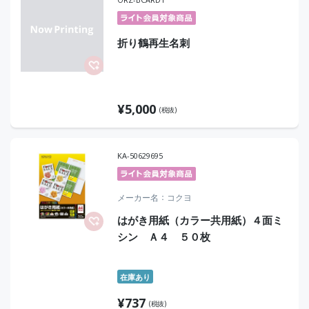
折り鶴再生名刺
¥
5,000
(税抜)
KA-50629695
メーカー名
コクヨ
はがき用紙（カラー共用紙）４面ミ
シン Ａ４ ５０枚
在庫あり
¥
737
(税抜)