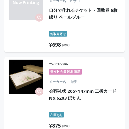
メーカー名
ヒサゴ
自分で作れるチケット・回数券 6枚
綴り ペールブルー
お取り寄せ
¥
698
(税抜)
YS-00322206
メーカー名
山櫻
会葬礼状 205×147mm 二折カード
No.6203 ぼたん
在庫あり
¥
875
(税抜)