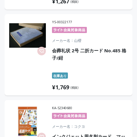
¥
1,267
(税抜)
YS-00322177
メーカー名
山櫻
会葬礼状 2号 二折カード No.485 格
子/紺
在庫あり
¥
1,769
(税抜)
KA-52340680
メーカー名
コクヨ
インクジェット用名刺カード マッ