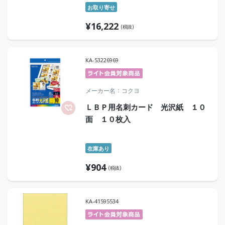
お取り寄せ
¥
16,222
(税抜)
KA-53226969
メーカー名
コクヨ
ＬＢＰ用名刺カード 光沢紙 １０
面 １０枚入
在庫あり
¥
904
(税抜)
KA-41595534