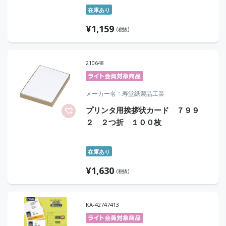
在庫あり
¥
1,159
(税抜)
210648
メーカー名
寿堂紙製品工業
プリンタ用挨拶状カード ７９９
２ ２つ折 １００枚
在庫あり
¥
1,630
(税抜)
KA-42747413