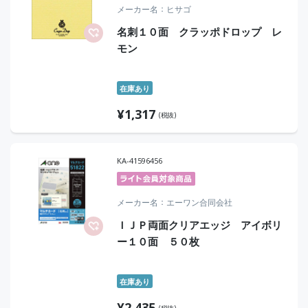
メーカー名
ヒサゴ
名刺１０面 クラッポドロップ レ
モン
在庫あり
¥
1,317
(税抜)
KA-41596456
メーカー名
エーワン合同会社
ＩＪＰ両面クリアエッジ アイボリ
ー１０面 ５０枚
在庫あり
¥
2,435