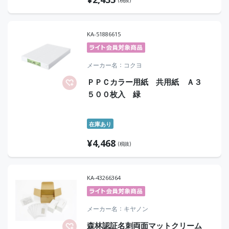
(税抜)
KA-51886615
メーカー名
コクヨ
ＰＰＣカラー用紙 共用紙 Ａ３
５００枚入 緑
在庫あり
¥
4,468
(税抜)
KA-43266364
メーカー名
キヤノン
森林認証名刺両面マットクリーム