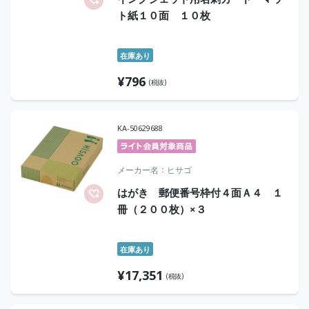
ト紙１０面 １０枚
在庫あり
¥
796
(税抜)
KA-50629688
メーカー名
ヒサゴ
はがき 郵便番号枠付４面Ａ４ １
冊（２００枚）×３
在庫あり
¥
17,351
(税抜)