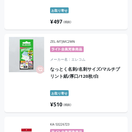
お取り寄せ
¥
497
(税抜)
ZEL-MTJMC2WN
メーカー名
エレコム
なっとく名刺/名刺サイズ/マルチプ
リント紙/厚口/120枚/白
お取り寄せ
¥
510
(税抜)
KA-53226723