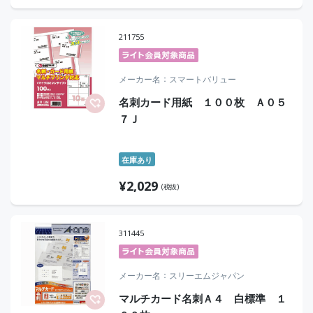
211755
メーカー名
スマートバリュー
名刺カード用紙 １００枚 Ａ０５
７Ｊ
在庫あり
¥
2,029
(税抜)
311445
メーカー名
スリーエムジャパン
マルチカード名刺Ａ４ 白標準 １