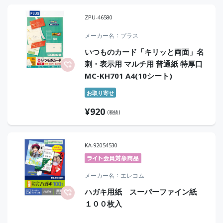
ZPU-46580
メーカー名
プラス
いつものカード「キリッと両面」名
刺・表示用 マルチ用 普通紙 特厚口
MC-KH701 A4(10シート)
お取り寄せ
¥
920
(税抜)
KA-92054530
メーカー名
エレコム
ハガキ用紙 スーパーファイン紙
１００枚入