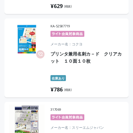
¥
629
(税抜)
KA-52587719
メーカー名
コクヨ
プリンタ兼用名刺カ－ド クリアカ
ット １０面１０枚
在庫あり
¥
786
(税抜)
317069
メーカー名
スリーエムジャパン