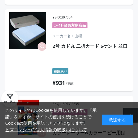
YS-00307004
メーカー名
山櫻
2号 カド丸 二折カード Sケント 並口
在庫あり
¥
931
(税抜)
絞り込み
ZKQ-LBPFG2635
このサイトではCookieを使用しています。「承
諾」を押すか、サイトの使用を続けることで
承諾する
メーカー名
コクヨ
Cookieの使用を承諾したことになります。
ビズコンシェの個人情報の取扱いについて
カラーレーザー&カラーコピー用は