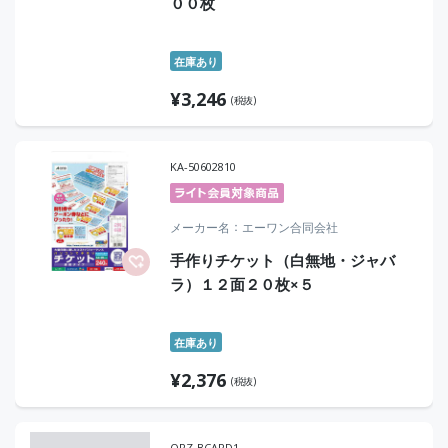
００枚
在庫あり
¥
3,246
(税抜)
KA-50602810
メーカー名
エーワン合同会社
手作りチケット（白無地・ジャバ
ラ）１２面２０枚×５
在庫あり
¥
2,376
(税抜)
ORZ-BCARD1