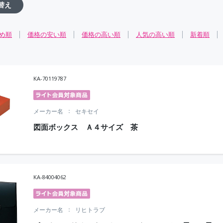
替え
め順
価格の安い順
価格の高い順
人気の高い順
新着順
KA-70119787
メーカー名
セキセイ
図面ボックス Ａ４サイズ 茶
KA-84004062
メーカー名
リヒトラブ