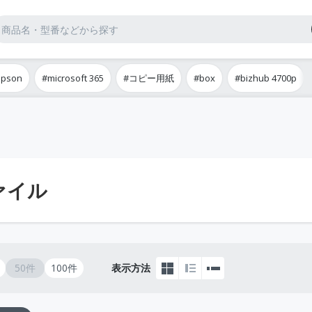
epson
#microsoft 365
#コピー用紙
#box
#bizhub 4700p
ァイル
50件
100件
表示方法