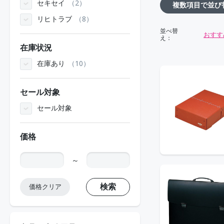
セキセイ
2
複数項目で並び
リヒトラブ
8
並べ替
おすす
え：
在庫状況
在庫あり
10
セール対象
セール対象
価格
～
検索
価格クリア