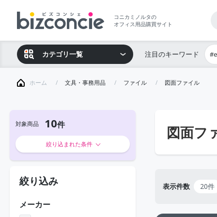
コニカミノルタの
オフィス用品購買サイト
カテゴリ一覧
注目のキーワード
#
ホーム
文具・事務用品
ファイル
図面ファイル
10
対象商品
図面フ
絞り込まれた条件
絞り込み
表示件数
20件
メーカー