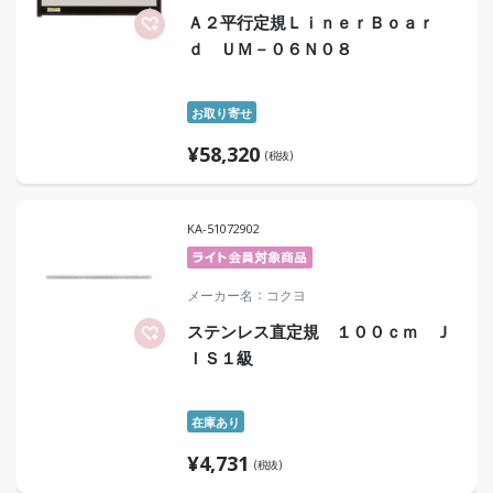
Ａ２平行定規ＬｉｎｅｒＢｏａｒ
ｄ ＵＭ－０６Ｎ０８
お取り寄せ
¥
58,320
(税抜)
KA-51072902
メーカー名
コクヨ
ステンレス直定規 １００ｃｍ Ｊ
ＩＳ１級
在庫あり
¥
4,731
(税抜)