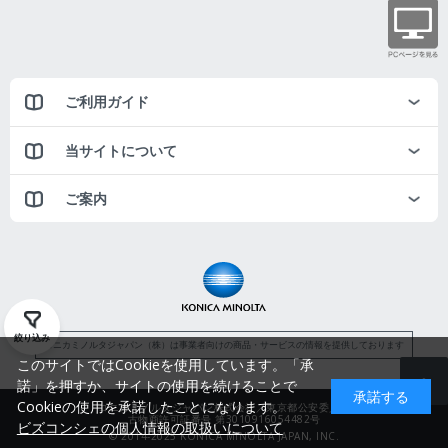
ご利用ガイド
当サイトについて
ご案内
絞り込み
コニカミノルタジャパン（株）は事業者向けの商品・サービスの情報を提供しております
このサイトではCookieを使用しています。「承
諾」を押すか、サイトの使用を続けることで
承諾する
Cookieの使用を承諾したことになります。
コニカミノルタジャパン株式会社／東京都公安委員会
古物商許可証番号 第3010916054482号
ビズコンシェの個人情報の取扱いについて
© 2014-2025 KONICA MINOLTA JAPAN, INC.