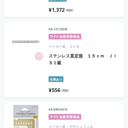
¥
1,372
(税抜)
KA-51072858
メーカー名
コクヨ
ステンレス直定規 １５ｃｍ ＪＩ
Ｓ１級
在庫あり
¥
556
(税抜)
KA-84045676
メーカー名
デザインフィル