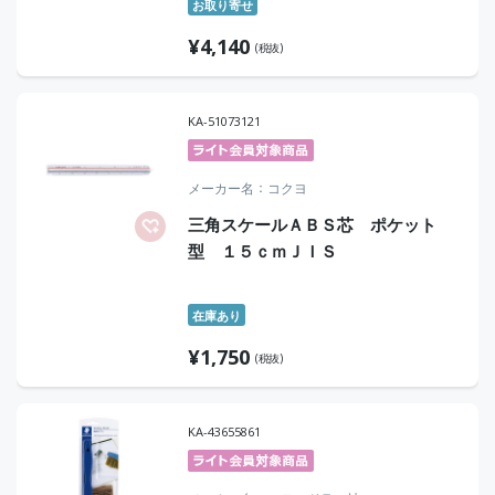
お取り寄せ
¥
4,140
(税抜)
KA-51073121
メーカー名
コクヨ
三角スケールＡＢＳ芯 ポケット
型 １５ｃｍＪＩＳ
在庫あり
¥
1,750
(税抜)
KA-43655861