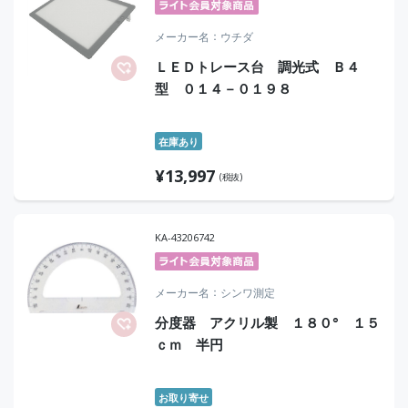
メーカー名
ウチダ
ＬＥＤトレース台 調光式 Ｂ４
型 ０１４－０１９８
在庫あり
¥
13,997
(税抜)
KA-43206742
メーカー名
シンワ測定
分度器 アクリル製 １８０° １５
ｃｍ 半円
お取り寄せ