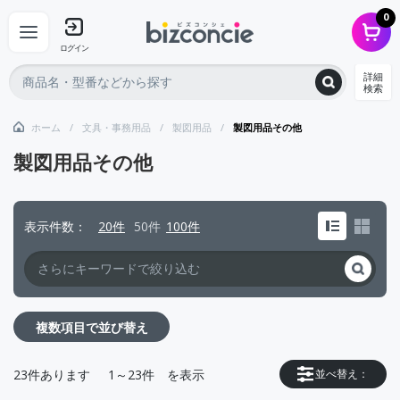
0
ログイン
詳細
検索
ホーム
文具・事務用品
製図用品
製図用品その他
製図用品その他
表示件数
20件
50件
100件
複数項目で並び替え
23
件あります
1～23件
を表示
並べ替え：