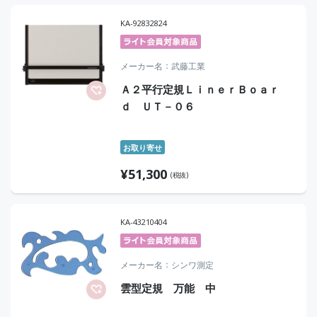
KA-92832824
メーカー名
武藤工業
Ａ２平行定規ＬｉｎｅｒＢｏａｒ
ｄ ＵＴ－０６
お取り寄せ
¥
51,300
(税抜)
KA-43210404
メーカー名
シンワ測定
雲型定規 万能 中