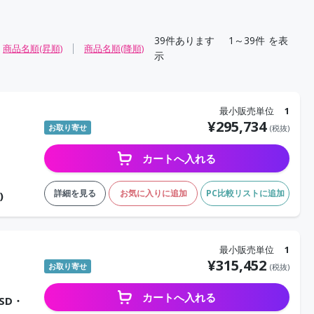
39
件あります
1～39件
を表
商品名順(昇順)
商品名順(降順)
示
最小販売単位
1
¥
295,734
お取り寄せ
(税抜)
カートへ入れる
詳細を見る
お気に入りに追加
PC比較リストに追加
)
最小販売単位
1
¥
315,452
お取り寄せ
(税抜)
カートへ入れる
SSD・