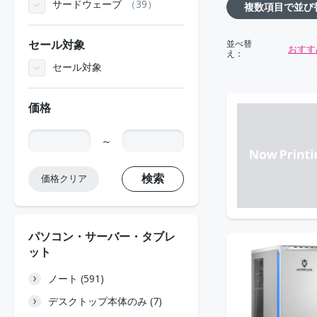
サードウェーブ
39
複数項目で並び
セール対象
並べ替
おすす
え：
セール対象
価格
～
検索
価格クリア
パソコン・サーバー・タブレ
ット
ノート (591)
デスクトップ本体のみ (7)