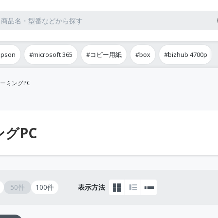
epson
#microsoft 365
#コピー用紙
#box
#bizhub 4700p
ーミングPC
グPC
50件
100件
表示方法