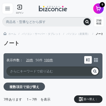
0
ログイン
詳細
検索
ホーム
パソコン・サーバー・タブレット
パソコン（産業用）
ノート
ノート
表示件数
20件
50件
100件
複数項目で並び替え
7
件あります
1～7件
を表示
並べ替え：