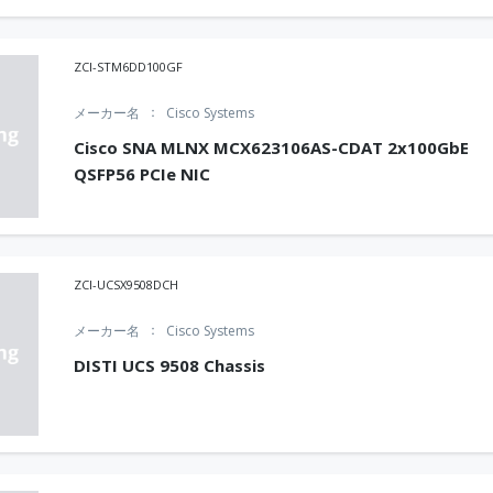
ZCI-STM6DD100GF
メーカー名
Cisco Systems
Cisco SNA MLNX MCX623106AS-CDAT 2x100GbE
QSFP56 PCIe NIC
ZCI-UCSX9508DCH
メーカー名
Cisco Systems
DISTI UCS 9508 Chassis