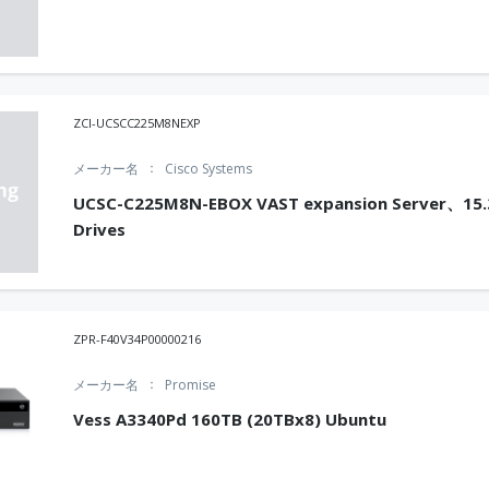
ZCI-UCSCC225M8NEXP
メーカー名
Cisco Systems
UCSC-C225M8N-EBOX VAST expansion Server、15.
Drives
ZPR-F40V34P00000216
メーカー名
Promise
Vess A3340Pd 160TB (20TBx8) Ubuntu