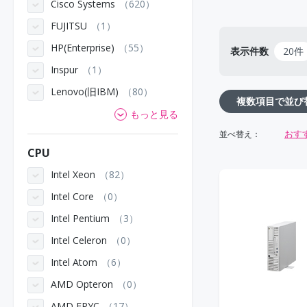
Cisco Systems
620
FUJITSU
1
HP(Enterprise)
55
表示件数
20件
Inspur
1
Lenovo(旧IBM)
80
複数項目で並び
もっと見る
おす
並べ替え：
CPU
Intel Xeon
82
Intel Core
0
Intel Pentium
3
Intel Celeron
0
Intel Atom
6
AMD Opteron
0
AMD EPYC
17