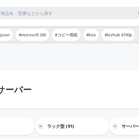
epson
#microsoft 365
#コピー用紙
#box
#bizhub 4700p
サーバー
ラック型 (91)
サーバーそ