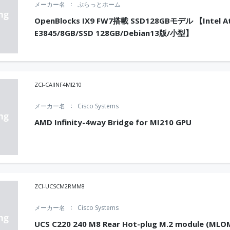
メーカー名
ぷらっとホーム
OpenBlocks IX9 FW7搭載 SSD128GBモデル 【Intel 
E3845/8GB/SSD 128GB/Debian13版/小型】
ZCI-CAIINF4MI210
メーカー名
Cisco Systems
AMD Infinity-4way Bridge for MI210 GPU
ZCI-UCSCM2RMM8
メーカー名
Cisco Systems
UCS C220 240 M8 Rear Hot-plug M.2 module (MLO