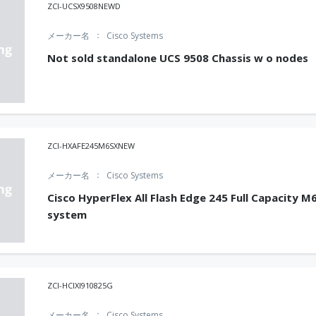
ZCI-UCSX9508NEWD
メーカー名
Cisco Systems
Not sold standalone UCS 9508 Chassis w o nodes
ZCI-HXAFE245M6SXNEW
メーカー名
Cisco Systems
Cisco HyperFlex All Flash Edge 245 Full Capacity M
system
ZCI-HCIXI910825G
メーカー名
Cisco Systems