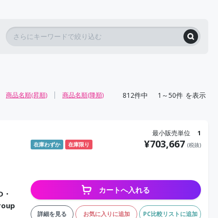
812
件中
1～50件
を表示
商品名順(昇順)
商品名順(降順)
最小販売単位
1
¥
703,667
在庫わずか
在庫限り
(税抜)
カートへ入れる
DD・
roup
詳細を見る
お気に入りに追加
PC比較リストに追加