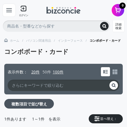
0
ログイン
詳細
検索
ホーム
パソコン関連用品
インターフェース
コンボボード・カード
コンボボード・カード
表示件数
20件
50件
100件
複数項目で並び替え
1
件あります
1～1件
を表示
並べ替え：