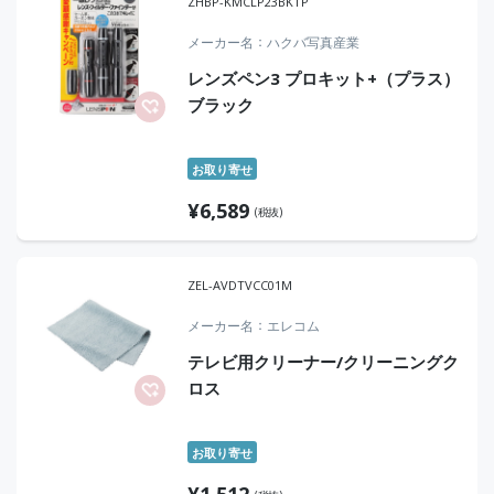
ZHBP-KMCLP23BKTP
メーカー名
ハクバ写真産業
レンズペン3 プロキット+（プラス）
ブラック
お取り寄せ
¥
6,589
(税抜)
ZEL-AVDTVCC01M
メーカー名
エレコム
テレビ用クリーナー/クリーニングク
ロス
お取り寄せ
¥
1,512