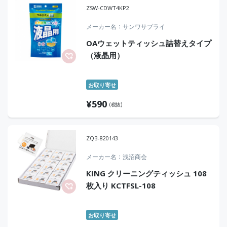
ZSW-CDWT4KP2
メーカー名
サンワサプライ
OAウェットティッシュ詰替えタイプ
（液晶用）
お取り寄せ
¥
590
(税抜)
ZQB-820143
メーカー名
浅沼商会
KING クリーニングティッシュ 108
枚入り KCTFSL-108
お取り寄せ