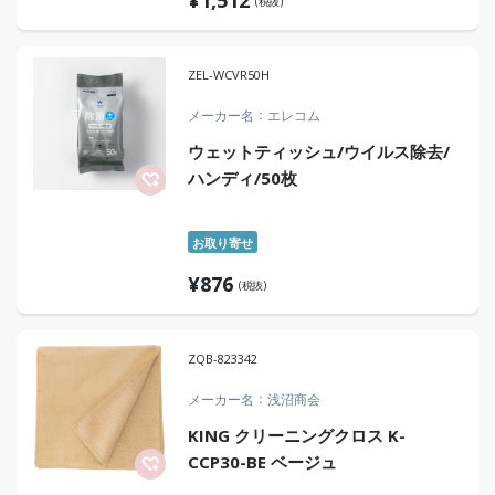
(税抜)
ZEL-WCVR50H
メーカー名
エレコム
ウェットティッシュ/ウイルス除去/
ハンディ/50枚
お取り寄せ
¥
876
(税抜)
ZQB-823342
メーカー名
浅沼商会
KING クリーニングクロス K-
CCP30-BE ベージュ