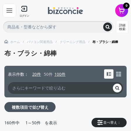
0
ログイン
詳細
検索
ホーム
パソコン関連用品
クリーニング用品
布・ブラシ・綿棒
布・ブラシ・綿棒
表示件数
20件
50件
100件
複数項目で並び替え
160
件中
1～50件
を表示
並べ替え：