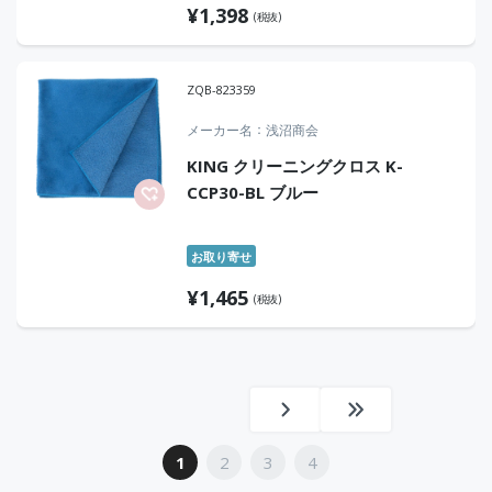
¥
1,398
(税抜)
ZQB-823359
メーカー名
浅沼商会
KING クリーニングクロス K-
CCP30-BL ブルー
お取り寄せ
¥
1,465
(税抜)
1
2
3
4