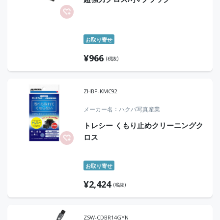
お取り寄せ
¥
966
(税抜)
ZHBP-KMC92
メーカー名
ハクバ写真産業
トレシー くもり止めクリーニングク
ロス
お取り寄せ
¥
2,424
(税抜)
ZSW-CDBR14GYN