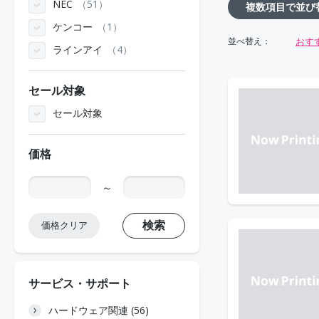
NEC
51
複数項目で並び
ケンコー
1
おす
並べ替え：
ラインアイ
4
セール対象
セール対象
価格
～
検索
価格クリア
サービス・サポート
ハードウェア関連 (56)