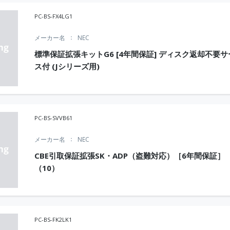
PC-BS-FX4LG1
メーカー名
NEC
標準保証拡張キットG6 [4年間保証] ディスク返却不要サ
ス付 (Jシリーズ用)
PC-BS-SVVB61
メーカー名
NEC
CBE引取保証拡張SK・ADP（盗難対応）［6年間保証］
（10）
PC-BS-FK2LK1