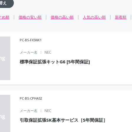
替え
すめ順
価格の安い順
価格の高い順
人気の高い順
新着順
PC-BS-FX5NK1
メーカー名
NEC
標準保証拡張キットG6 [5年間保証]
PC-BS-CPHA52
メーカー名
NEC
引取保証拡張SK基本サービス［5年間保証］