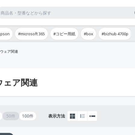
epson
#microsoft 365
#コピー用紙
#box
#bizhub 4700p
ウェア関連
ウェア関連
50件
100件
表示方法