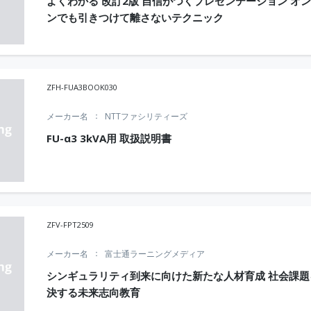
よくわかる 改訂2版 自信がつくプレゼンテーション オ
ンでも引きつけて離さないテクニック
ZFH-FUA3BOOK030
メーカー名
NTTファシリティーズ
FU-α3 3kVA用 取扱説明書
ZFV-FPT2509
メーカー名
富士通ラーニングメディア
シンギュラリティ到来に向けた新たな人材育成 社会課題
決する未来志向教育