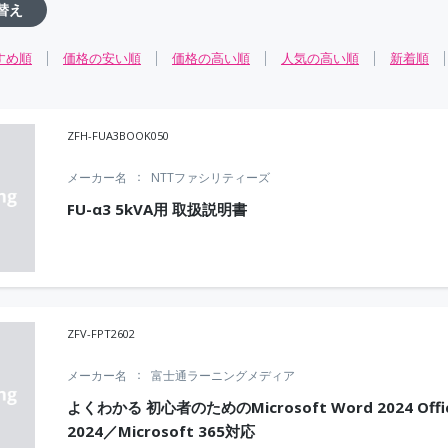
替え
すめ順
価格の安い順
価格の高い順
人気の高い順
新着順
ZFH-FUA3BOOK050
メーカー名
NTTファシリティーズ
FU-α3 5kVA用 取扱説明書
ZFV-FPT2602
メーカー名
富士通ラーニングメディア
よくわかる 初心者のためのMicrosoft Word 2024 Offi
2024／Microsoft 365対応