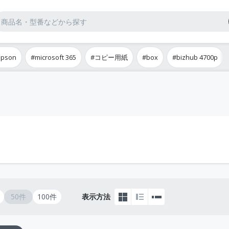
epson
#microsoft 365
#コピー用紙
#box
#bizhub 4700p
50件
100件
表示方法