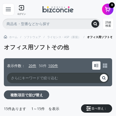
0
ログイン
詳細
検索
ホーム
ソフトウェア
ライセンス・ASP（新規）
オフィス用ソフトその
オフィス用ソフトその他
表示件数
20件
50件
100件
複数項目で並び替え
15
件あります
1～15件
を表示
並べ替え：