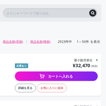
2923
件中
1～50件
を表示
商品名順(昇順)
商品名順(降順)
最小販売単位
1
¥
32,470
在庫あり
(税抜)
カートへ入れる
詳細を見る
お気に入りに追加