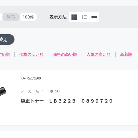
50件
100件
表示方法
替え
すめ順
価格の安い順
価格の高い順
人気の高い順
新着順
KA-75276300
メーカー名
FUJITSU
純正トナー ＬＢ３２２Ｂ ０８９９７２０