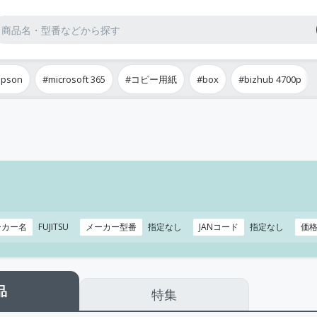
epson
#microsoft 365
#コピー用紙
#box
#bizhub 4700p
ーカー名
FUJITSU
メーカー型番
指定なし
JANコード
指定なし
価
品
特集