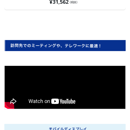
¥
31,562
チェーン＆65W給電
(税抜)