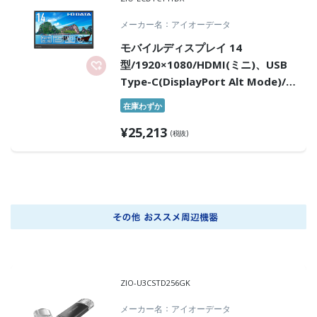
メーカー名
アイオーデータ
モバイルディスプレイ 14
型/1920×1080/HDMI(ミニ)、USB
Type-C(DisplayPort Alt Mode)/
ブラック/スピーカー：なし/コンパ
在庫わずか
クト&軽量で場所を選ばず業務効率
¥
25,213
アップ
(税抜)
ZIO-U3CSTD256GK
メーカー名
アイオーデータ