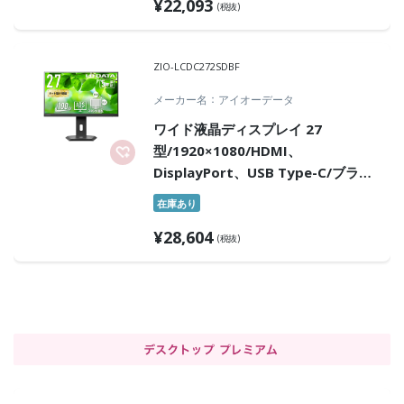
¥
22,093
証」
(税抜)
ZIO-LCDC272SDBF
メーカー名
アイオーデータ
ワイド液晶ディスプレイ 27
型/1920×1080/HDMI、
DisplayPort、USB Type-C/ブラッ
ク/スピーカー：あり/ディスプレイ
在庫あり
の下にノートPCを置ける!/「5年保
¥
28,604
証」
(税抜)