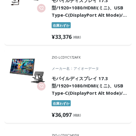
モバイルディスプレイ 17.3
型/1920×1080/HDMI(ミニ)、USB
Type-C(DisplayPort Alt Mode)/
ブラック/スピーカー：なし/画面サ
在庫わずか
イズが大きく、業務効率アップ！
¥
33,376
(税抜)
ZIO-LCDYC172AFX
メーカー名
アイオーデータ
モバイルディスプレイ 17.3
型/1920×1080/HDMI(ミニ)、USB
Type-C(DisplayPort Alt Mode)/
ブラック/スピーカー：なし/高さ・
在庫わずか
角度調整・回転対応のスタンドセッ
¥
36,097
ト
(税抜)
ZIO-LCDYC141DX