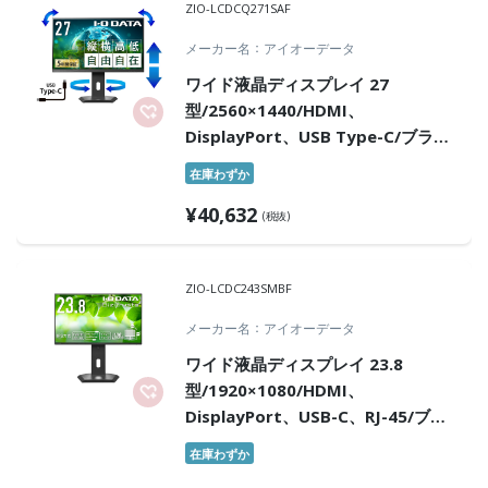
ZIO-LCDCQ271SAF
メーカー名
アイオーデータ
ワイド液晶ディスプレイ 27
型/2560×1440/HDMI、
DisplayPort、USB Type-C/ブラッ
ク/スピーカー：あり/BizCrystaで
在庫わずか
働きやすさをサポート/デイジーチェ
¥
40,632
ーン対応/5年保証
(税抜)
ZIO-LCDC243SMBF
メーカー名
アイオーデータ
ワイド液晶ディスプレイ 23.8
型/1920×1080/HDMI、
DisplayPort、USB-C、RJ-45/ブラ
ック/スピーカー：あり/ドッキング
在庫わずか
ステーション機能を搭載!/デイジー