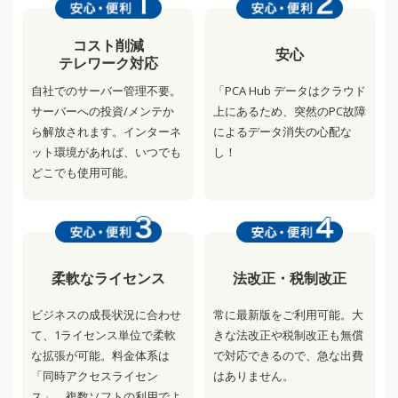
コスト削減
安心
テレワーク対応
自社でのサーバー管理不要。
「PCA Hub データはクラウド
サーバーへの投資/メンテか
上にあるため、突然のPC故障
ら解放されます。インターネ
によるデータ消失の心配な
ット環境があれば、いつでも
し！
どこでも使用可能。
法改正・税制改正
柔軟なライセンス
常に最新版をご利用可能。大
ビジネスの成長状況に合わせ
きな法改正や税制改正も無償
て、1ライセンス単位で柔軟
で対応できるので、急な出費
な拡張が可能。料金体系は
はありません。
「同時アクセスライセン
ス」。複数ソフトの利用でよ