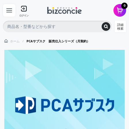
0
ログイン
詳細
検索
ホーム
PCAサブスク 販売仕入シリーズ（月契約）