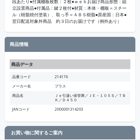
段あたり●付属棚板枚数：２枚●ｗｅｂお届け商品形態：組
立設置商品●付属品：鍵２枚付●材質：本体・棚板＝スチー
ル（樹脂焼付塗装）、取っ手＝ＡＢＳ樹脂●原産国：日本●
翌日配送対象外商品 約３日のお届けです（例外あり）
商品情報
商品データ
品番コード
214176
メーカー名
プラス
商品名
Ｊｅ引違い保管庫／ＪＥ－１０５Ｓ／ＴＢ
Ｋ／Ｄ４５０
JANコード
2000001314203
お買い物に関するご案内