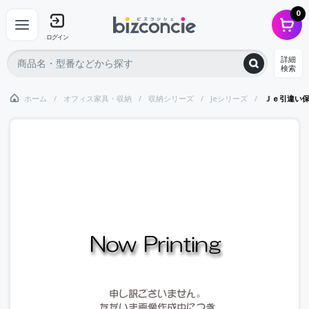
0
ログイン
詳細
検索
ホーム
オフィス家具・収納
収納シリーズ
Jeシリーズ
Ｊｅ引違い