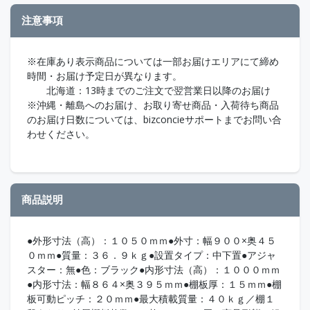
注意事項
※在庫あり表示商品については一部お届けエリアにて締め
時間・お届け予定日が異なります。
北海道：13時までのご注文で翌営業日以降のお届け
※沖縄・離島へのお届け、お取り寄せ商品・入荷待ち商品
のお届け日数については、bizconcieサポートまでお問い合
わせください。
商品説明
●外形寸法（高）：１０５０ｍｍ●外寸：幅９００×奥４５
０ｍｍ●質量：３６．９ｋｇ●設置タイプ：中下置●アジャ
スター：無●色：ブラック●内形寸法（高）：１０００ｍｍ
●内形寸法：幅８６４×奥３９５ｍｍ●棚板厚：１５ｍｍ●棚
板可動ピッチ：２０ｍｍ●最大積載質量：４０ｋｇ／棚１