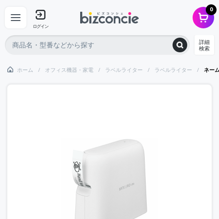
0
ログイン
詳細
検索
ホーム
オフィス機器・家電
ラベルライター
ラベルライター
ネー