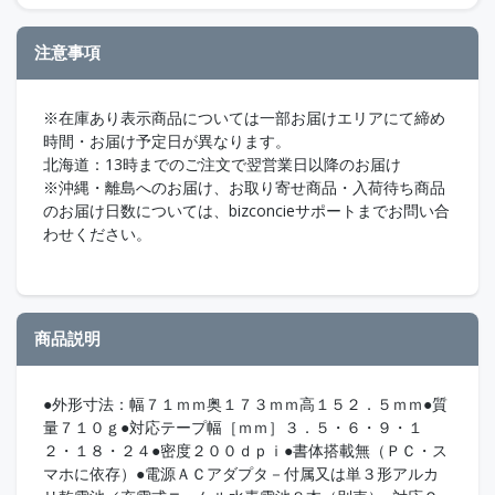
注意事項
※在庫あり表示商品については一部お届けエリアにて締め
時間・お届け予定日が異なります。
北海道：13時までのご注文で翌営業日以降のお届け
※沖縄・離島へのお届け、お取り寄せ商品・入荷待ち商品
のお届け日数については、bizconcieサポートまでお問い合
わせください。
商品説明
●外形寸法：幅７１ｍｍ奥１７３ｍｍ高１５２．５ｍｍ●質
量７１０ｇ●対応テープ幅［ｍｍ］３．５・６・９・１
２・１８・２４●密度２００ｄｐｉ●書体搭載無（ＰＣ・ス
マホに依存）●電源ＡＣアダプタ－付属又は単３形アルカ