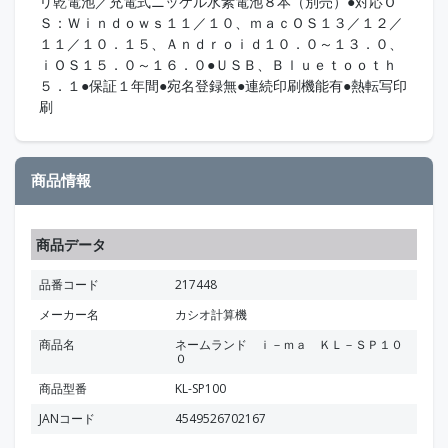
リ乾電池／充電式ニッケル水素電池８本（別売）●対応Ｏ
Ｓ：Ｗｉｎｄｏｗｓ１１／１０、ｍａｃＯＳ１３／１２／
１１／１０．１５、Ａｎｄｒｏｉｄ１０．０～１３．０、
ｉＯＳ１５．０～１６．０●ＵＳＢ、Ｂｌｕｅｔｏｏｔｈ
５．１●保証１年間●宛名登録無●連続印刷機能有●熱転写印
刷
商品情報
商品データ
品番コード
217448
メーカー名
カシオ計算機
商品名
ネームランド ｉ－ｍａ ＫＬ－ＳＰ１０
０
商品型番
KL-SP100
JANコード
4549526702167