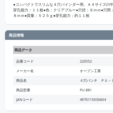
●コンパクトでスリムな４穴バインダー用。Ａ４サイズの中
穿孔能力：１１枚●色：クリアブルー●穴径：６ｍｍ●穴間
８ｍｍ●質量：５２５ｇ●穿孔能力：約１１枚
商品情報
商品データ
品番コード
220552
メーカー名
オープン工業
商品名
４穴パンチ ＰＵ－
商品型番
PU-881
JANコード
4970115030604