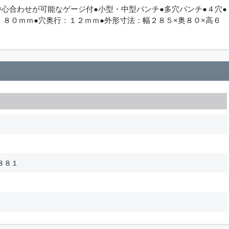
心合わせが可能なゲージ付●小型・中型パンチ●多穴パンチ●４穴●
：８０ｍｍ●穴奥行：１２ｍｍ●外形寸法：幅２８５×奥８０×高６
８８１