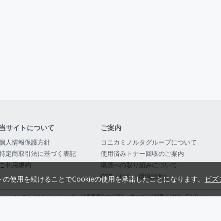
当サイトについて
ご案内
個人情報保護方針
コニカミノルタグループについて
特定商取引法に基づく表記
使用済みトナー回収のご案内
ご利用規約
環境への取り組みについて
CSR（社会・環境活動）
トの使用を続けることでCookieの使用を承諾したことになります。
ビズ
コニカミノルタジャパン（株）は事業者向けの商品・サービスの情報を提供しております
コニカミノルタジャパン株式会社／東京都公安委員会 古物商許可証番号 第3010916054482