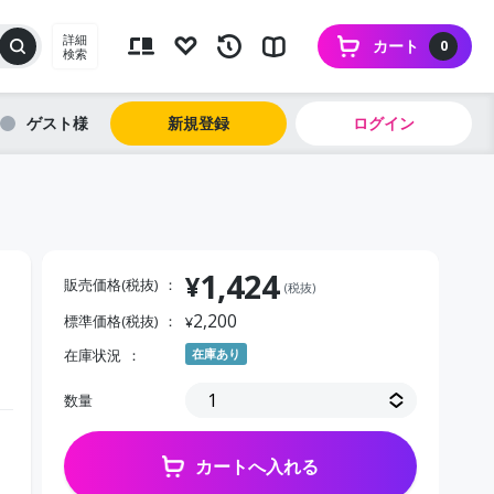
詳細
カート
0
検索
ゲスト
新規登録
ログイン
1,424
¥
販売価格(税抜)
(税抜)
2,200
標準価格(税抜)
¥
在庫状況
在庫あり
数量
カートへ入れる