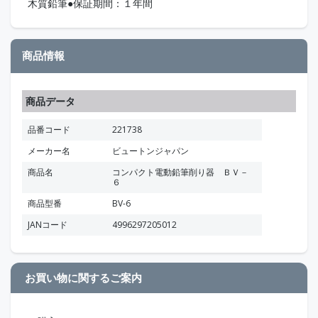
木質鉛筆●保証期間：１年間
商品情報
商品データ
品番コード
221738
メーカー名
ビュートンジャパン
商品名
コンパクト電動鉛筆削り器 ＢＶ－
６
商品型番
BV-6
JANコード
4996297205012
お買い物に関するご案内