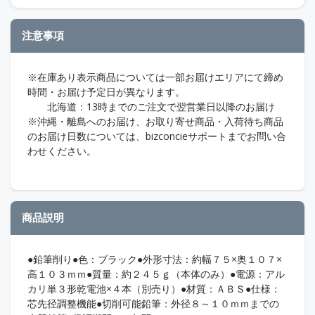
注意事項
※在庫あり表示商品については一部お届けエリアにて締め
時間・お届け予定日が異なります。
北海道：13時までのご注文で翌営業日以降のお届け
※沖縄・離島へのお届け、お取り寄せ商品・入荷待ち商品
のお届け日数については、bizconcieサポートまでお問い合
わせください。
商品説明
●鉛筆削り●色：ブラック●外形寸法：約幅７５×奥１０７×
高１０３ｍｍ●質量：約２４５ｇ（本体のみ）●電源：アル
カリ単３形乾電池×４本（別売り）●材質：ＡＢＳ●仕様：
芯先径調整機能●切削可能鉛筆：外径８～１０ｍｍまでの