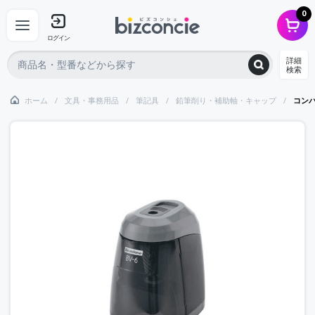
0
ログイン
詳細
検索
ホーム
文具・事務用品
筆記具
鉛筆削り・補助軸・キャップ
コン