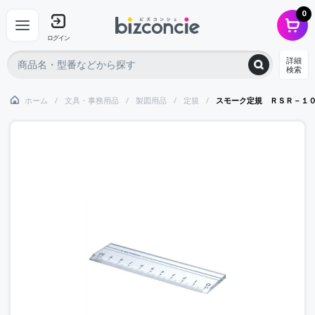
0
ログイン
詳細
検索
ホーム
文具・事務用品
製図用品
定規
スモーク定規 ＲＳＲ－１