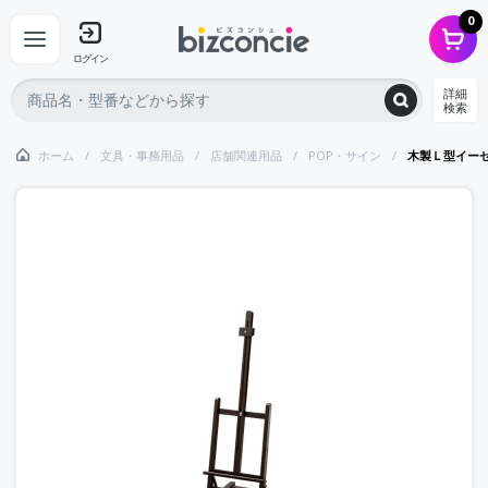
0
ログイン
詳細
検索
ホーム
文具・事務用品
店舗関連用品
POP・サイン
木製Ｌ型イー