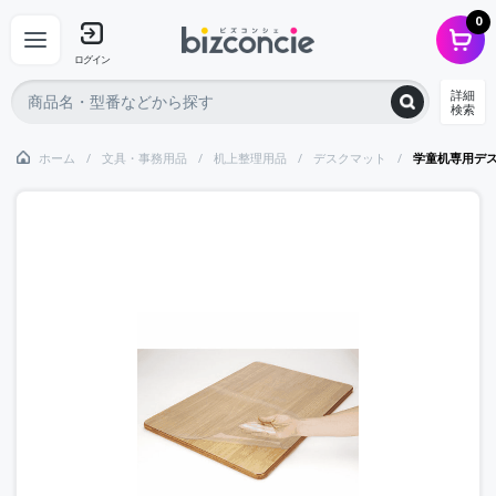
0
ログイン
詳細
検索
ホーム
文具・事務用品
机上整理用品
デスクマット
学童机専用デ