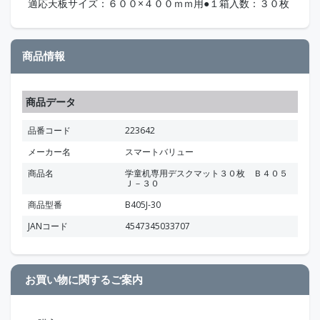
適応天板サイズ：６００×４００ｍｍ用●１箱入数：３０枚
商品情報
商品データ
品番コード
223642
メーカー名
スマートバリュー
商品名
学童机専用デスクマット３０枚 Ｂ４０５
Ｊ－３０
商品型番
B405J-30
JANコード
4547345033707
お買い物に関するご案内