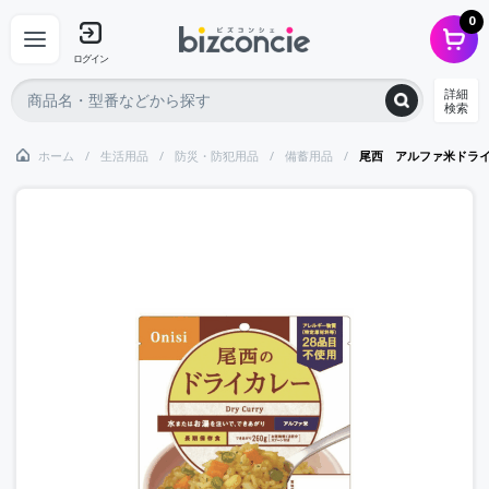
0
ログイン
詳細
検索
ホーム
生活用品
防災・防犯用品
備蓄用品
尾西 アルファ米ドライ