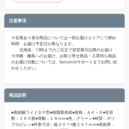
注意事項
※在庫あり表示商品については一部お届けエリアにて締め
時間・お届け予定日が異なります。
北海道：13時までのご注文で翌営業日以降のお届け
※沖縄・離島へのお届け、お取り寄せ商品・入荷待ち商品
のお届け日数については、bizconcieサポートまでお問い合
わせください。
商品説明
●表紙幅ワイドタテ型●樹脂製表紙●規格：Ａ４－Ｓ●収容
数：１６０枚●背幅：１８ｍｍ●色：グリーン●材質：ポリ
プロピレン●外形寸法：縦３０７×横２４７ｍｍ●表紙厚：