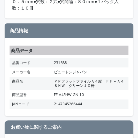
０．５ｍｍ●穴数：２穴●穴間隔：８０ｍｍ●１パック入
数：１０冊
商品情報
商品データ
品番コード
231688
メーカー名
ビュートンジャパン
商品名
ＰＰフラットファイルＡ４縦 ＦＦ－Ａ４
ＳＨＷ グリーン１０冊
商品型番
FF-A4SHW-GN-10
JANコード
2147345266444
お買い物に関するご案内