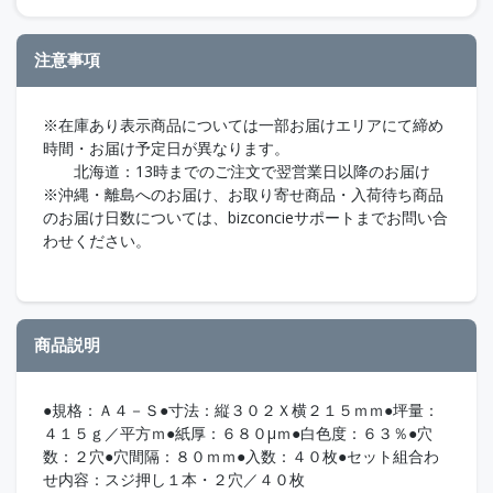
注意事項
※在庫あり表示商品については一部お届けエリアにて締め
時間・お届け予定日が異なります。
北海道：13時までのご注文で翌営業日以降のお届け
※沖縄・離島へのお届け、お取り寄せ商品・入荷待ち商品
のお届け日数については、bizconcieサポートまでお問い合
わせください。
商品説明
●規格：Ａ４－Ｓ●寸法：縦３０２Ｘ横２１５ｍｍ●坪量：
４１５ｇ／平方ｍ●紙厚：６８０μｍ●白色度：６３％●穴
数：２穴●穴間隔：８０ｍｍ●入数：４０枚●セット組合わ
せ内容：スジ押し１本・２穴／４０枚