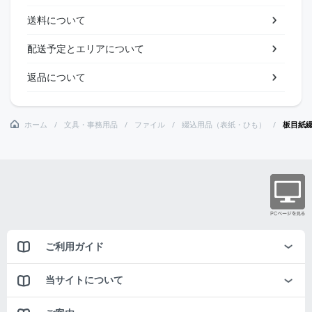
送料について
配送予定とエリアについて
返品について
ホーム
文具・事務用品
ファイル
綴込用品（表紙・ひも）
板目紙
ご利用ガイド
当サイトについて