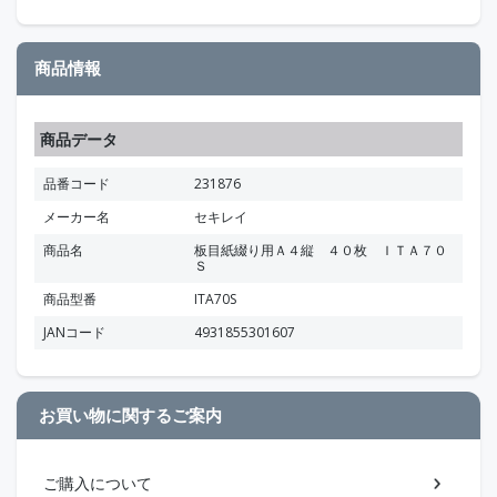
商品情報
商品データ
品番コード
231876
メーカー名
セキレイ
商品名
板目紙綴り用Ａ４縦 ４０枚 ＩＴＡ７０
Ｓ
商品型番
ITA70S
JANコード
4931855301607
お買い物に関するご案内
ご購入について