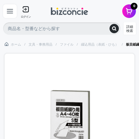
0
ログイン
詳細
検索
ホーム
文具・事務用品
ファイル
綴込用品（表紙・ひも）
板目紙