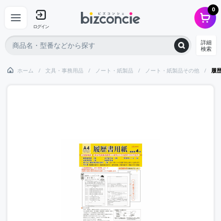
0
ログイン
詳細
検索
ホーム
文具・事務用品
ノート・紙製品
ノート・紙製品その他
履