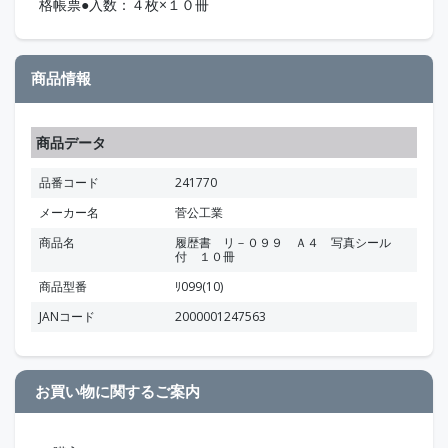
格帳票●入数：４枚×１０冊
商品情報
商品データ
品番コード
241770
メーカー名
菅公工業
商品名
履歴書 リ－０９９ Ａ４ 写真シール
付 １０冊
商品型番
ﾘ099(10)
JANコード
2000001247563
お買い物に関するご案内