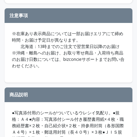
注意事項
※在庫あり表示商品については一部お届けエリアにて締め
時間・お届け予定日が異なります。
北海道：13時までのご注文で翌営業日以降のお届け
※沖縄・離島へのお届け、お取り寄せ商品・入荷待ち商品
のお届け日数については、bizconcieサポートまでお問い合
わせください。
商品説明
●写真添付用のシールがついているウレシイ気配り。●規
格：Ａ４●内容：写真添付シール付き履歴書用紙×４枚・職
務経歴書×２枚・自己紹介状×２枚・持参用封筒（各形国際
Ａ４号）×１枚・郵送用封筒（長４０号）×３枚●ＪＩＳ規