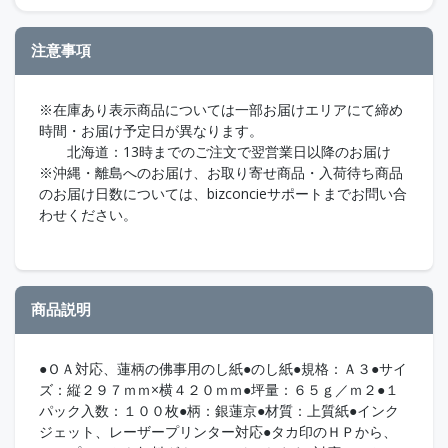
注意事項
※在庫あり表示商品については一部お届けエリアにて締め
時間・お届け予定日が異なります。
北海道：13時までのご注文で翌営業日以降のお届け
※沖縄・離島へのお届け、お取り寄せ商品・入荷待ち商品
のお届け日数については、bizconcieサポートまでお問い合
わせください。
商品説明
●ＯＡ対応、蓮柄の佛事用のし紙●のし紙●規格：Ａ３●サイ
ズ：縦２９７ｍｍ×横４２０ｍｍ●坪量：６５ｇ／ｍ２●１
パック入数：１００枚●柄：銀蓮京●材質：上質紙●インク
ジェット、レーザープリンター対応●タカ印のＨＰから、