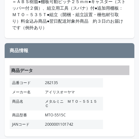
＝ＡＢＳ樹脂●棚板可動ピッチ２５ｍｍ●キャスター（スト
ッパー付２個）、組立用工具（スパナ）付●追加用棚板：
ＭＴＯ－５３５Ｔ●組立（開梱・組立設置・梱包材引取
り）料金込み商品●翌日配送対象外商品 約３日のお届け
です（例外あり）
商品情報
商品データ
品番コード
282135
メーカー名
アイリスオーヤマ
商品名
メタルミニ ＭＴＯ－５５１５
Ｃ
商品型番
MTO-5515C
JANコード
2000001101742