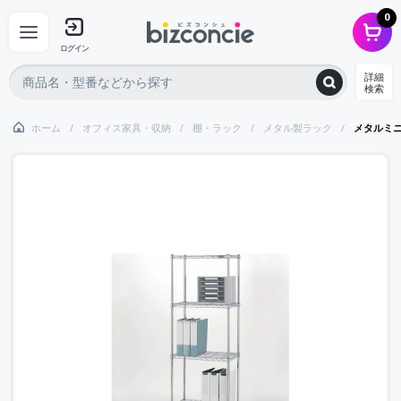
0
ログイン
詳細
検索
ホーム
オフィス家具・収納
棚・ラック
メタル製ラック
メタルミ