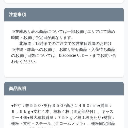
注意事項
※在庫あり表示商品については一部お届けエリアにて締め
時間・お届け予定日が異なります。
北海道：13時までのご注文で翌営業日以降のお届け
※沖縄・離島へのお届け、お取り寄せ商品・入荷待ち商品
のお届け日数については、bizconcieサポートまでお問い合
わせください。
商品説明
●外寸：幅５５０×奥行３５０×高さ１４９０ｍｍ●質量：
９．５ｋｇ●支柱４本、棚板４枚（固定部品付）、キャス
ター４個●最大積載質量：７５ｋｇ／棚１段あたり●材質：
棚板・支柱＝スチール（クロームメッキ）、棚板固定部品