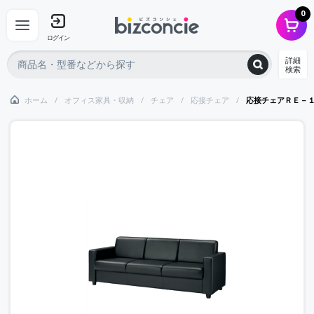
0
ログイン
詳細
検索
ホーム
オフィス家具・収納
チェア
応接チェア
応接チェアＲＥ－