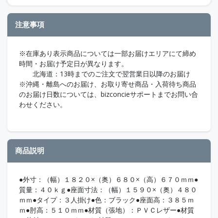
注意事項
※在庫あり表示商品については一部お届けエリアにて締め
時間・お届け予定日が異なります。
北海道：13時までのご注文で翌営業日以降のお届け
※沖縄・離島へのお届け、お取り寄せ商品・入荷待ち商品
のお届け日数については、bizconcieサポートまでお問い合
わせください。
商品説明
●外寸：（幅）１８２０×（奥）６８０×（高）６７０ｍｍ●
質量：４０ｋｇ●座面寸法：（幅）１５９０×（奥）４８０
ｍｍ●タイプ：３人掛け●色：ブラック●座面高：３８５ｍ
ｍ●肘高：５１０ｍｍ●材質（張地）：ＰＶＣレザー●材質