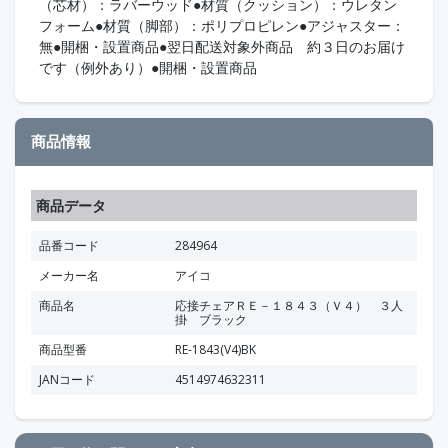
（芯材）：ラバーウッド●材質（クッション）：ウレタン
フォーム●材質（脚部）：ポリプロピレン●アジャスター：
無●開梱・設置商品●翌日配送対象外商品 約３日のお届け
です（例外あり）●開梱・設置商品
商品情報
商品データ
品番コード
284964
メーカー名
アイコ
商品名
応接チェアＲＥ－１８４３（Ｖ４） ３人
掛 ブラック
商品型番
RE-1843(V4)BK
JANコード
4514974632311