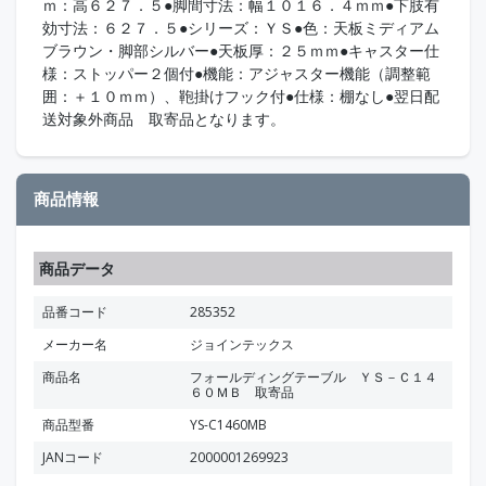
ｍ：高６２７．５●脚間寸法：幅１０１６．４ｍｍ●下肢有
効寸法：６２７．５●シリーズ：ＹＳ●色：天板ミディアム
ブラウン・脚部シルバー●天板厚：２５ｍｍ●キャスター仕
様：ストッパー２個付●機能：アジャスター機能（調整範
囲：＋１０ｍｍ）、鞄掛けフック付●仕様：棚なし●翌日配
送対象外商品 取寄品となります。
商品情報
商品データ
品番コード
285352
メーカー名
ジョインテックス
商品名
フォールディングテーブル ＹＳ－Ｃ１４
６０ＭＢ 取寄品
商品型番
YS-C1460MB
JANコード
2000001269923