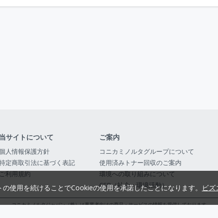
当サイトについて
ご案内
個人情報保護方針
コニカミノルタグループについて
特定商取引法に基づく表記
使用済みトナー回収のご案内
ご利用規約
環境への取り組みについて
CSR（社会・環境活動）
トの使用を続けることでCookieの使用を承諾したことになります。
ビズ
コニカミノルタジャパン（株）は事業者向けの商品・サービスの情報を提供しております