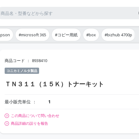
epson
#microsoft 365
#コピー用紙
#box
#bizhub 4700p
商品コード
8938410
コニカミノルタ製品
ＴＮ３１１（１５Ｋ）トナーキット
最小販売単位
1
この商品について問い合わせ
商品詳細の誤りを報告