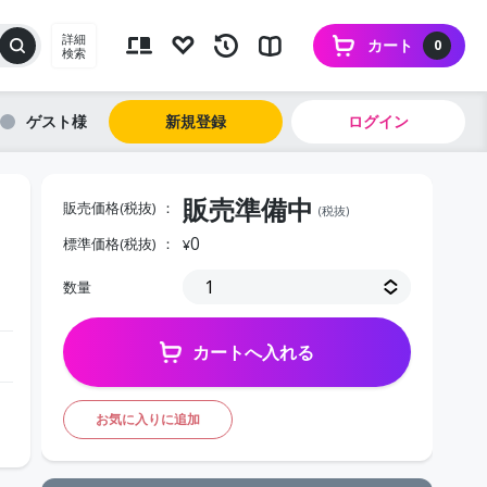
詳細
カート
0
検索
ゲスト
新規登録
ログイン
販売準備中
販売価格(税抜)
(税抜)
0
標準価格(税抜)
¥
数量
カートへ入れる
お気に入りに追加