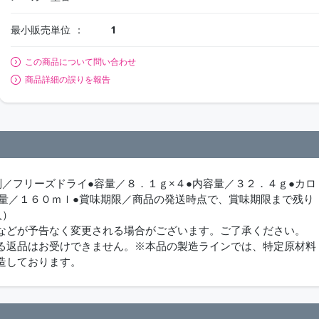
最小販売単位
1
この商品について問い合わせ
商品詳細の誤りを報告
／フリーズドライ●容量／８．１ｇ×４●内容量／３２．４ｇ●カロ
湯量／１６０ｍｌ●賞味期限／商品の発送時点で、賞味期限まで残り
入）
などが予告なく変更される場合がございます。ご了承ください。
る返品はお受けできません。※本品の製造ラインでは、特定原材料
造しております。