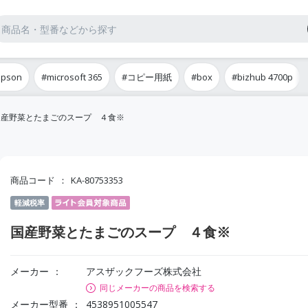
epson
#microsoft 365
#コピー用紙
#box
#bizhub 4700p
国産野菜とたまごのスープ ４食※
商品コード
KA-80753353
軽減税率
国産野菜とたまごのスープ ４食※
メーカー
アスザックフーズ株式会社
同じメーカーの商品を検索する
メーカー型番
4538951005547