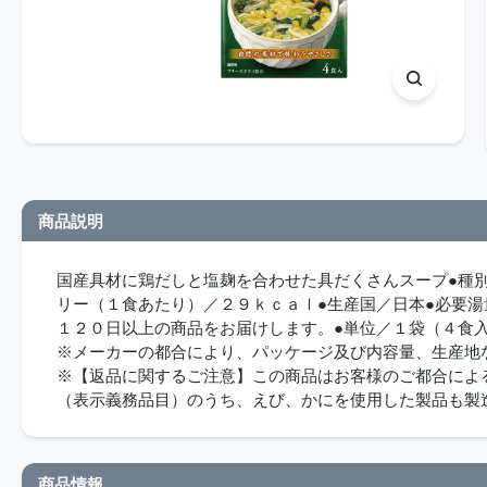
商品説明
国産具材に鶏だしと塩麹を合わせた具だくさんスープ●種別
リー（１食あたり）／２９ｋｃａｌ●生産国／日本●必要
１２０日以上の商品をお届けします。●単位／１袋（４食
※メーカーの都合により、パッケージ及び内容量、生産地
※【返品に関するご注意】この商品はお客様のご都合によ
（表示義務品目）のうち、えび、かにを使用した製品も製
商品情報