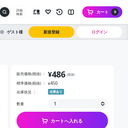
詳細
カート
0
検索
ゲスト
新規登録
ログイン
486
¥
販売価格(税抜)
(税抜)
450
標準価格(税抜)
¥
在庫状況
在庫あり
数量
カートへ入れる