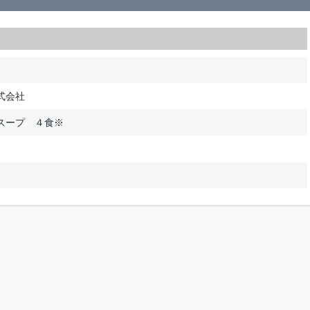
式会社
スープ ４食※