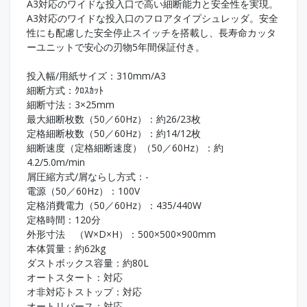
A3対応のワイドな投入口で高い細断能力と安全性を実現。
A3対応のワイドな投入口のフロアタイプシュレッダ。安全
性にも配慮した安全停止スイッチを搭載し、長寿命カッタ
ーユニットで安心の刃物5年間保証付き。
投入幅/用紙サイズ：310mm/A3
細断方式：ｸﾛｽｶｯﾄ
細断寸法：3×25mm
最大細断枚数（50／60Hz）：約26/23枚
定格細断枚数（50／60Hz）：約14/12枚
細断速度（定格細断速度）（50／60Hz）：約
4.2/5.0m/min
屑圧縮方式/屑ならし方式：-
電源（50／60Hz）：100V
定格消費電力（50／60Hz）：435/440W
定格時間：120分
外形寸法 （W×D×H）：500×500×900mm
本体質量：約62kg
ダストボックス容量：約80L
オートスタート：対応
オ非対応トストップ：対応
オートリバース：対応