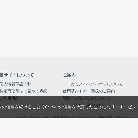
当サイトについて
ご案内
個人情報保護方針
コニカミノルタグループについて
特定商取引法に基づく表記
使用済みトナー回収のご案内
ご利用規約
環境への取り組みについて
CSR（社会・環境活動）
トの使用を続けることでCookieの使用を承諾したことになります。
ビズ
コニカミノルタジャパン（株）は事業者向けの商品・サービスの情報を提供しております
コニカミノルタジャパン株式会社／東京都公安委員会 古物商許可証番号 第3010916054482
© 2014-
2026
KONICA MINOLTA JAPAN, INC.