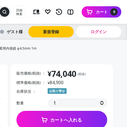
詳細
カート
0
検索
ゲスト
新規登録
ログイン
業用内視鏡 φ4.5mm 1m
74,040
¥
販売価格(税抜)
(税抜)
84,900
標準価格(税抜)
¥
在庫状況
お取り寄せ
数量
カートへ入れる