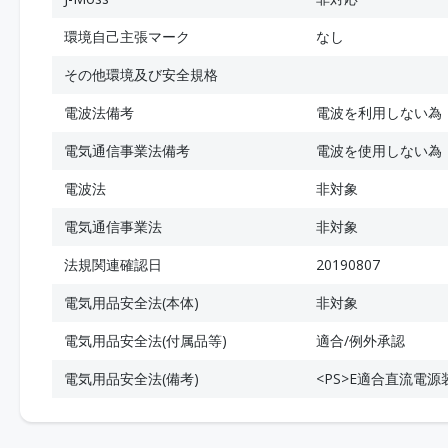
環境自己主張マーク
なし
その他環境及び安全規格
電波法備考
電波を利用しない為
電気通信事業法備考
電波を使用しない為
電波法
非対象
電気通信事業法
非対象
法規関連確認日
20190807
電気用品安全法(本体)
非対象
電気用品安全法(付属品等)
適合/例外承認
電気用品安全法(備考)
<PS>E適合直流電