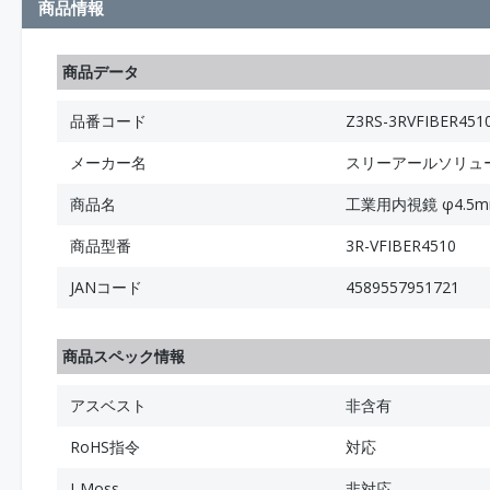
商品情報
商品データ
品番コード
Z3RS-3RVFIBER451
メーカー名
スリーアールソリュ
商品名
工業用内視鏡 φ4.5m
商品型番
3R-VFIBER4510
JANコード
4589557951721
商品スペック情報
アスベスト
非含有
RoHS指令
対応
J-Moss
非対応