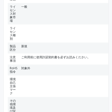
ライ
一般
セン
ス対
象市
場
ライ
セン
ス種
別
製品
新規
区分
注意
ご利用前に使用許諾契約書を必ずお読みください。
事項
RoHS
対象外
指令
環境
自己
主張
マー
ク
その
他環
境及
び安