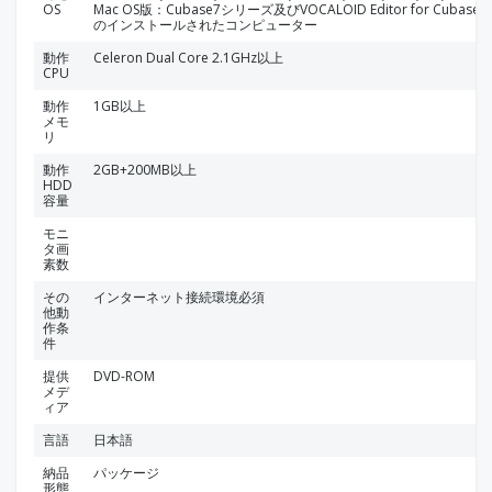
OS
Mac OS版：Cubase7シリーズ及びVOCALOID Editor for Cubase
のインストールされたコンピューター
動作
Celeron Dual Core 2.1GHz以上
CPU
動作
1GB以上
メモ
リ
動作
2GB+200MB以上
HDD
容量
モニ
タ画
素数
その
インターネット接続環境必須
他動
作条
件
提供
DVD-ROM
メデ
ィア
言語
日本語
納品
パッケージ
形態