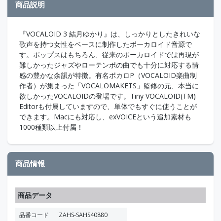
商品説明
『VOCALOID 3 結月ゆかり』は、しっかりとしたきれいな
歌声を持つ女性をベースに制作したボーカロイド音源で
す。ポップスはもちろん、従来のボーカロイドでは再現が
難しかったジャズやローテンポの曲でも十分に対応する情
感の豊かな余韻が特徴。有名ボカロP（VOCALOID楽曲制
作者）が集まった「VOCALOMAKETS」監修の元、本当に
欲しかったVOCALOIDの登場です。Tiny VOCALOID(TM)
Editorも付属していますので、単体でもすぐに使うことが
できます。Macにも対応し、exVOICEという追加素材も
1000種類以上付属！
商品情報
商品データ
品番コード
ZAHS-SAHS40880