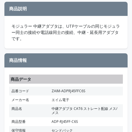
商品説明
モジュラー 中継アダプタは、UTPケーブルの同じモジュラ
ー同士の接続や電話線同士の接続、中継・延長用アダプタ
です。
商品情報
商品データ
品番コード
ZAIM-ADPRJ45FFC6S
メーカー名
エイム電子
商品名
中継アダプタ CAT6 ストレート配線 メス/
メス
商品型番
ADP-RJ45FF-C6S
保守情報
センドバック