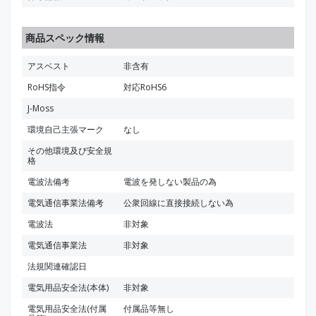
商品スペック情報
アスベスト
非含有
RoHS指令
対応RoHS6
J-Moss
環境自己主張マーク
なし
その他環境及び安全規
格
電波法備考
電波を発しない製品の為
電気通信事業法備考
公衆回線に直接接続しない為
電波法
非対象
電気通信事業法
非対象
法規関連確認日
電気用品安全法(本体)
非対象
電気用品安全法(付属
付属品等無し