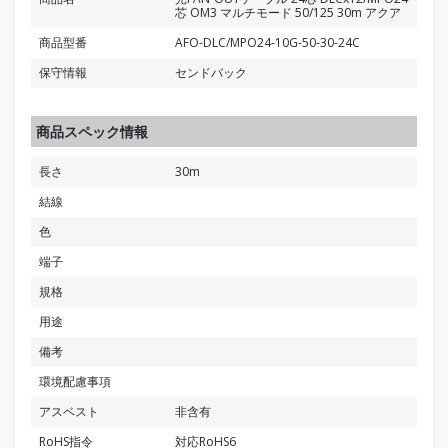
芯 OM3 マルチモード 50/125 30m アクア
商品型番
AFO-DLC/MPO24-10G-50-30-24C
保守情報
センドバック
商品スペック情報
長さ
30m
結線
色
端子
規格
用途
備考
環境配慮事項
アスベスト
非含有
RoHS指令
対応RoHS6