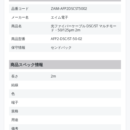
品番コード
ZAIM-AFP2DSCST5002
メーカー名
エイム電子
商品名
光ファイバーケーブル DSC/ST マルチモー
ド・50/125μm 2m
商品型番
AFP2-DSC/ST-50-02
保守情報
センドバック
商品スペック情報
長さ
2m
結線
色
端子
規格
用途
備考