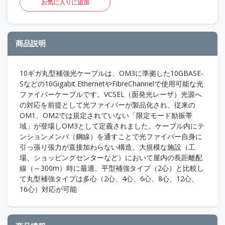
お気に入りに追加
商品説明
10ギガ丸型補強光ケーブルは、OM3に準拠した10GBASE-
Sなどの10Gigabit EthernetやFibreChannelで使用可能な光
ファイバーケーブルです。VCSEL（面発光レーザ）光源へ
の対応を前提として光ファイバーが製品化され、従来の
OM1、OM2では規定されていない「限定モード励振帯
域」が登場しOM3として定義されました。ケーブル内にテ
ンションメンバ（鋼線）を通すことで光ファイバー自身に
引っ張り張力が直接加わらない構造。大規模な施設（工
場、ショッピングセンターなど）において屋内の長距離配
線（～300m）時に最適。平型補強タイプ（2心）と比較し
て丸型補強タイプは多心（2心、4心、6心、8心、12心、
16心）対応が可能