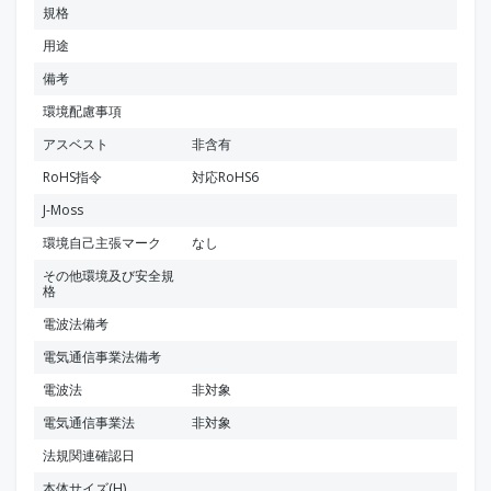
規格
用途
備考
環境配慮事項
アスベスト
非含有
RoHS指令
対応RoHS6
J-Moss
環境自己主張マーク
なし
その他環境及び安全規
格
電波法備考
電気通信事業法備考
電波法
非対象
電気通信事業法
非対象
法規関連確認日
本体サイズ(H)