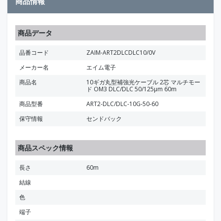
商品情報
商品データ
品番コード
ZAIM-ART2DLCDLC10/0V
メーカー名
エイム電子
商品名
10ギガ丸型補強光ケーブル 2芯 マルチモー
ド OM3 DLC/DLC 50/125μm 60m
商品型番
ART2-DLC/DLC-10G-50-60
保守情報
センドバック
商品スペック情報
長さ
60m
結線
色
端子