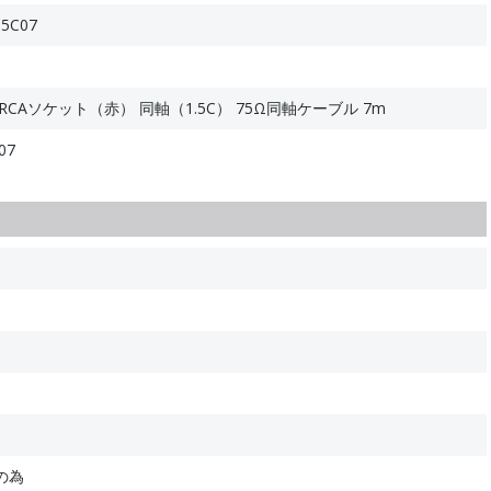
15C07
RCAソケット（赤） 同軸（1.5C） 75Ω同軸ケーブル 7m
07
の為