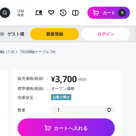
詳細
カート
0
検索
ゲスト
新規登録
ログイン
軸（1.5C） 75Ω同軸ケーブル 7m
3,700
¥
販売価格(税抜)
(税抜)
標準価格(税抜)
オープン価格
在庫状況
お取り寄せ
数量
カートへ入れる