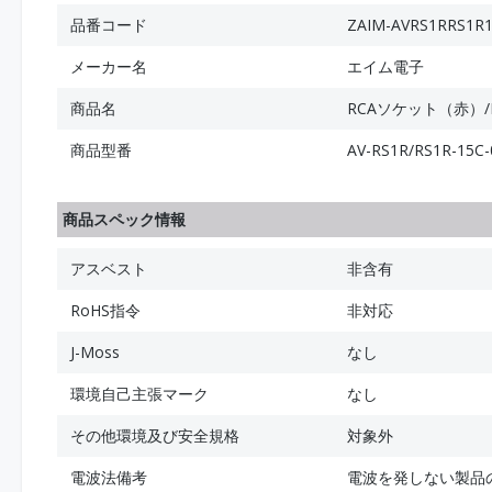
品番コード
ZAIM-AVRS1RRS1R
メーカー名
エイム電子
商品名
RCAソケット（赤）/
商品型番
AV-RS1R/RS1R-15C-
商品スペック情報
アスベスト
非含有
RoHS指令
非対応
J-Moss
なし
環境自己主張マーク
なし
その他環境及び安全規格
対象外
電波法備考
電波を発しない製品