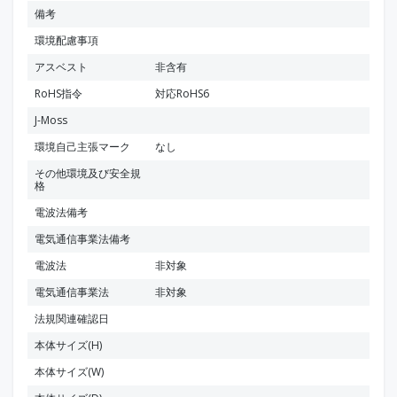
備考
環境配慮事項
アスベスト
非含有
RoHS指令
対応RoHS6
J-Moss
環境自己主張マーク
なし
その他環境及び安全規
格
電波法備考
電気通信事業法備考
電波法
非対象
電気通信事業法
非対象
法規関連確認日
本体サイズ(H)
本体サイズ(W)