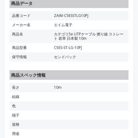
商品データ
品番コード
ZAIM-C5ESSTLG10PJ
メーカー名
エイム電子
商品名
カテゴリ5e UTPケーブル 撚り線 ストレー
ト 若草 日本製 10m
商品型番
C5ES-ST-LG-10PJ
保守情報
センドバック
商品スペック情報
長さ
10m
結線
色
端子
規格
用途