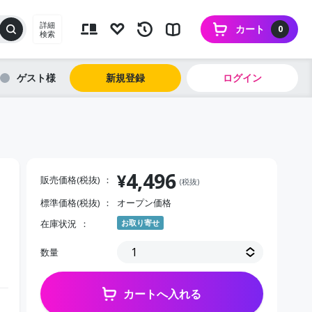
詳細
カート
0
検索
ゲスト
新規登録
ログイン
4,496
¥
販売価格(税抜)
(税抜)
標準価格(税抜)
オープン価格
在庫状況
お取り寄せ
数量
カートへ入れる