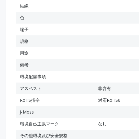
結線
色
端子
規格
用途
備考
環境配慮事項
アスベスト
非含有
RoHS指令
対応RoHS6
J-Moss
環境自己主張マーク
なし
その他環境及び安全規格