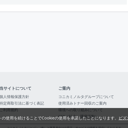
当サイトについて
ご案内
個人情報保護方針
コニカミノルタグループについて
特定商取引法に基づく表記
使用済みトナー回収のご案内
ご利用規約
環境への取り組みについて
CSR（社会・環境活動）
トの使用を続けることでCookieの使用を承諾したことになります。
ビズ
コニカミノルタジャパン（株）は事業者向けの商品・サービスの情報を提供しております