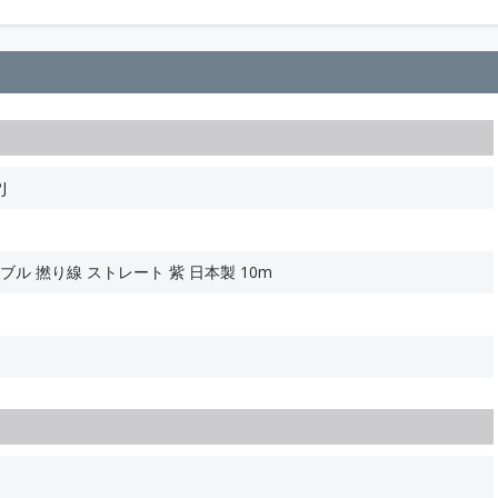
J
ーブル 撚り線 ストレート 紫 日本製 10m