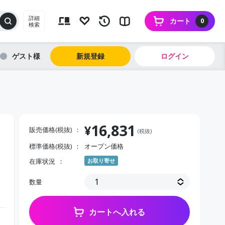
詳細
カート
0
検索
ゲスト
新規登録
ログイン
16,831
¥
販売価格(税抜)
(税抜)
標準価格(税抜)
オープン価格
在庫状況
お取り寄せ
数量
カートへ入れる