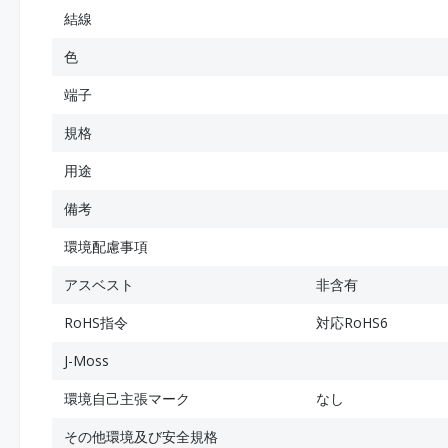
結線
色
端子
規格
用途
備考
環境配慮事項
アスベスト
非含有
RoHS指令
対応RoHS6
J-Moss
環境自己主張マーク
なし
その他環境及び安全規格