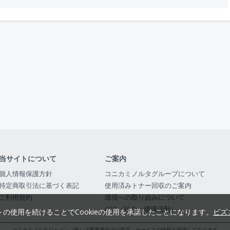
当サイトについて
ご案内
個人情報保護方針
コニカミノルタグループについて
特定商取引法に基づく表記
使用済みトナー回収のご案内
ご利用規約
環境への取り組みについて
CSR（社会・環境活動）
トの使用を続けることでCookieの使用を承諾したことになります。
ビズ
コニカミノルタジャパン（株）は事業者向けの商品・サービスの情報を提供しております