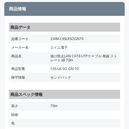
商品情報
商品データ
品番コード
ZAIM-C6SLKSOGN70
メーカー名
エイム電子
商品名
抜け防止LAN CAT6 UTPケーブル 単線 スト
レート 緑 70m
商品型番
C6S-LK-SO-GN-70
保守情報
センドバック
商品スペック情報
長さ
70m
結線
色