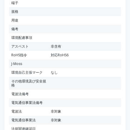
端子
規格
用途
備考
環境配慮事項
アスベスト
非含有
RoHS指令
対応RoHS6
J-Moss
環境自己主張マーク
なし
その他環境及び安全規
格
電波法備考
電気通信事業法備考
電波法
非対象
電気通信事業法
非対象
法規関連確認日