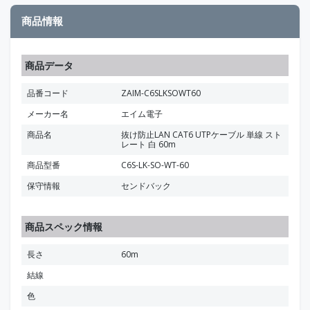
商品情報
商品データ
品番コード
ZAIM-C6SLKSOWT60
メーカー名
エイム電子
商品名
抜け防止LAN CAT6 UTPケーブル 単線 スト
レート 白 60m
商品型番
C6S-LK-SO-WT-60
保守情報
センドバック
商品スペック情報
長さ
60m
結線
色