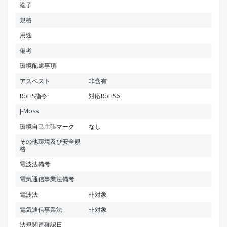
端子
規格
用途
備考
環境配慮事項
アスベスト
非含有
RoHS指令
対応RoHS6
J-Moss
環境自己主張マーク
なし
その他環境及び安全規
格
電波法備考
電気通信事業法備考
電波法
非対象
電気通信事業法
非対象
法規関連確認日