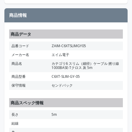
商品情報
商品データ
品番コード
ZAIM-C6XTSLIMGY05
メーカー名
エイム電子
商品名
カテゴリ6 スリム（細径）ケーブル 撚り線
1000BASE-Tクロス 灰 5m
商品型番
C6XT-SLIM-GY-05
保守情報
センドバック
商品スペック情報
長さ
5m
結線