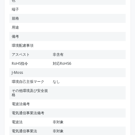
色
端子
規格
用途
備考
環境配慮事項
アスベスト
非含有
RoHS指令
対応RoHS6
J-Moss
環境自己主張マーク
なし
その他環境及び安全規
格
電波法備考
電気通信事業法備考
電波法
非対象
電気通信事業法
非対象