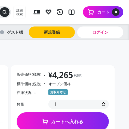
詳細
カート
0
検索
ゲスト
新規登録
ログイン
4,265
¥
販売価格(税抜)
(税抜)
標準価格(税抜)
オープン価格
在庫状況
お取り寄せ
数量
カートへ入れる