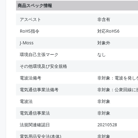
商品スペック情報
アスベスト
非含有
RoHS指令
対応RoHS6
J-Moss
対象外
環境自己主張マーク
なし
その他環境及び安全規格
電波法備考
非対象：電波を発し
電気通信事業法備考
非対象：公衆回線に
電波法
非対象
電気通信事業法
非対象
法規関連確認日
20210528
電気用品安全法(本体)
非対象