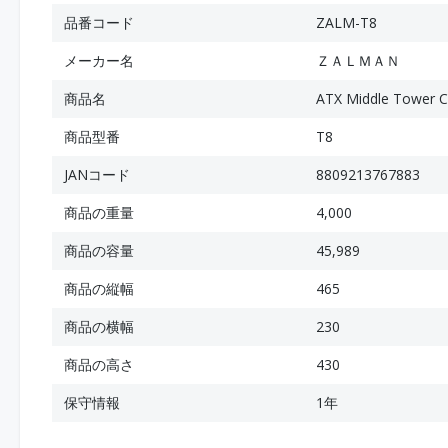
品番コード
ZALM-T8
メーカー名
ＺＡＬＭＡＮ
商品名
ATX Middle Tower 
商品型番
T8
JANコード
8809213767883
商品の重量
4,000
商品の容量
45,989
商品の縦幅
465
商品の横幅
230
商品の高さ
430
保守情報
1年