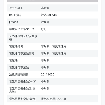
アスベスト
非含有
RoHS指令
対応RoHS10
J-Moss
対象外
環境自己主張マーク
なし
その他環境及び安全規
格
電波法備考
非対象：電気未使用
電気通信事業法備考
非対象：電気未使用
電波法
非対象
電気通信事業法
非対象
法規関連確認日
20111020
電気用品安全法(本体)
非対象
電気用品安全法(付属
非対象
品等)
電気用品安全法(備考)
電気を使用しない為