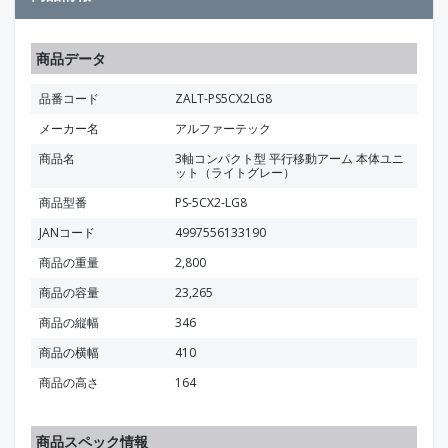
商品データ
品番コード
ZALT-PS5CX2LG8
メーカー名
アルファーテック
商品名
3軸コンパクト型 平行移動アーム 本体ユニ
ット（ライトグレー）
商品型番
PS-5CX2-LG8
JANコード
4997556133190
商品の重量
2,800
商品の容量
23,265
商品の縦幅
346
商品の横幅
410
商品の高さ
164
商品スペック情報